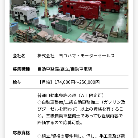
会社名
株式会社 ヨコハマ・モーターセールス
募集職種
自動車整備/組立/自動車電装
給与
【月給】174,000円～250,000円
普通自動車免許必須（ＡＴ限定可）
◇自動車整備/二級自動車整備士（ガソリン及
びジーゼルを問わず）以上の資格を有するこ
と。三級自動車整備士であっても経験内容で
評価するので応募可能。
応募資格
◇組立/資格の要件無し。但し、手工具及び電