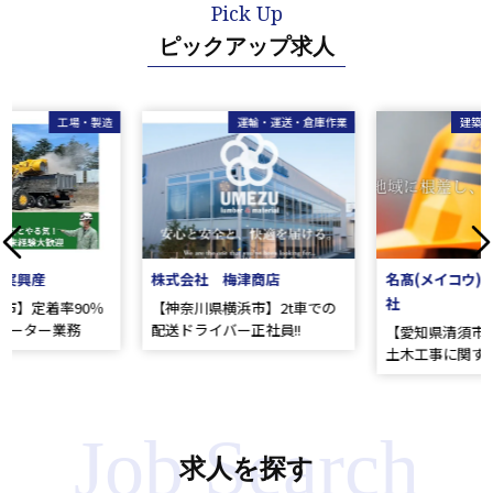
ピックアップ求人
製造
運輸・運送・倉庫作業
建築・土木・造園・建設
Previous
Ne
株式会社 梅津商店
名髙(メイコウ)土木 株式会
社
％
【神奈川県横浜市】2t車での
配送ドライバー正社員!!
【愛知県清須市】土木技術者/
土木工事に関する打合せ､施工
管理､提出書類の作成
求人を探す