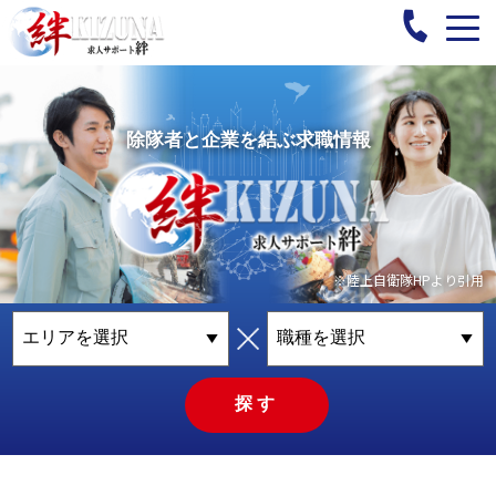
除隊者と企業を結ぶ求職情報
※陸上自衛隊HPより引用