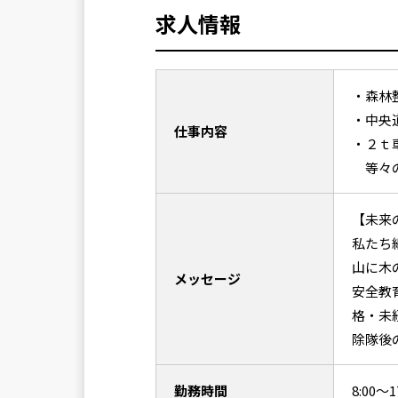
求人情報
・森林
・中央
仕事内容
・２ｔ
等々の
【未来
私たち
山に木
メッセージ
安全教
格・未
除隊後
勤務時間
8:00～