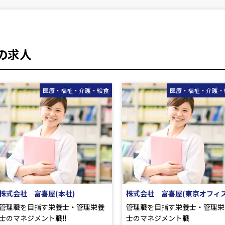
の求人
医療・福祉・介護・給食
農林畜水産・
株式会社 富喜屋(東京オフィス)
有限会社 北藤ファーム
管理職を目指す栄養士・管理栄養
正社員/酪農作業員
士のマネジメント職