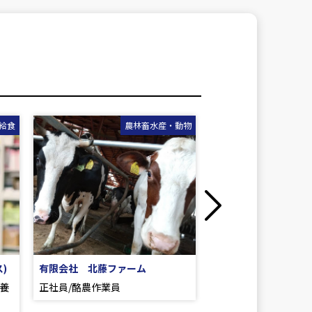
動物
医療・福祉・介護・給食
建築・土
Next
株式会社ITMファーマ(きずなの家
久嶋建設 株式会社
こうた)
任期制・定年制問わ
住宅型有料老人ホームで正社員の
員も大歓迎!! 土木作業員