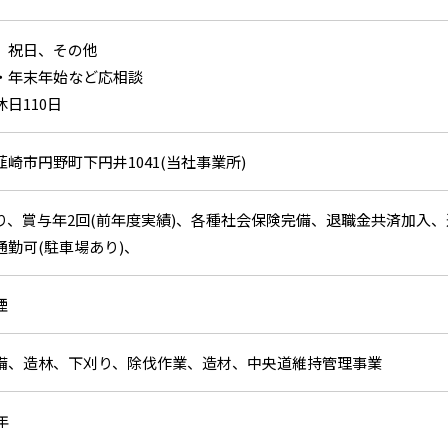
、祝日、その他
・年末年始など応相談
日110日
崎市円野町下円井1041(当社事業所)
り、賞与年2回(前年度実績)、各種社会保険完備、退職金共済加入、通勤
通勤可(駐車場あり)、
煙
備、造林、下刈り、除伐作業、造材、中央道維持管理事業
年