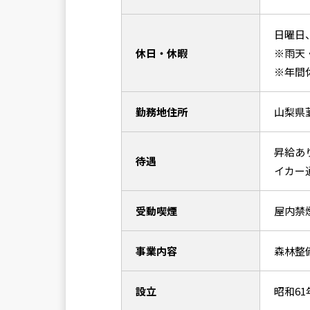
日曜日
休日・休暇
※雨天
※年間休
勤務地住所
山梨県韮
昇給あ
待遇
イカー
受動喫煙
屋内禁
事業内容
森林整
設立
昭和61