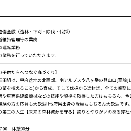
整備全般（造林・下刈・除伐・伐採）
道維持管理等の業務
車運転業務
業務を行っていただきます。
の子供たちへつなぐ森づくり】
細田組は、甲府盆地の北西部、南アルプスや八ヶ岳の登山口[韮崎]
の苗を植えること)から育成、そして伐採から造材迄、全ての業務
育や車両系建設機械などの技能や資格を取得した方はもちろん、今
経験の方の応募も大歓迎!!他府県出身の隊員ももちろん大歓迎です
の第二の人生【未来の森林資源を守る】誇りとやりがいのある弊社
17:00 休憩90分