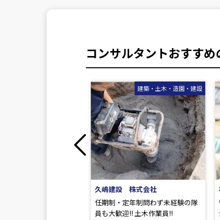
コンサルタントおすすめ
建築・土木・造園・建設
医療・福祉・介護・給食
Previous
 株式会社
株式会社 富喜屋(本社)
定年制問わず未経験の隊
管理職を目指す栄養士・管理栄養
!! 土木作業員!!
士のマネジメント職!!