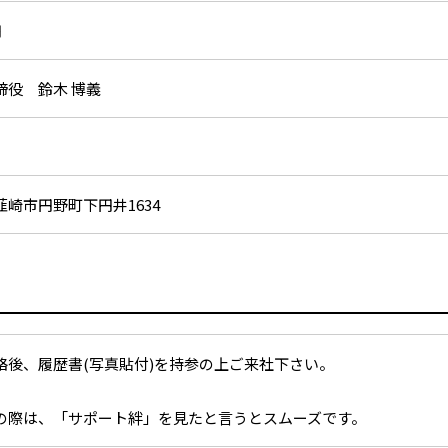
円
締役 鈴木 博義
韮崎市円野町下円井1634
絡後、履歴書(写真貼付)を持参の上ご来社下さい。
の際は、「サポート絆」を見たと言うとスムーズです。