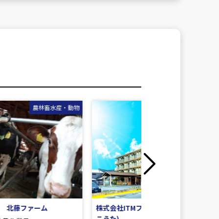
動物
医療・福祉・介護・給食
建築・土
Next
株式会社ITMファーマ(きずなの家
久嶋建設 株式会社
こうた)