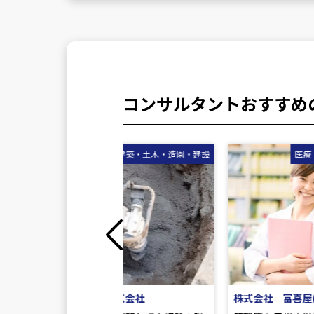
コンサルタントおすすめ
建築・土木・造園・建設
医療・福祉・介護・給食
Previous
 株式会社
株式会社 富喜屋(本社)