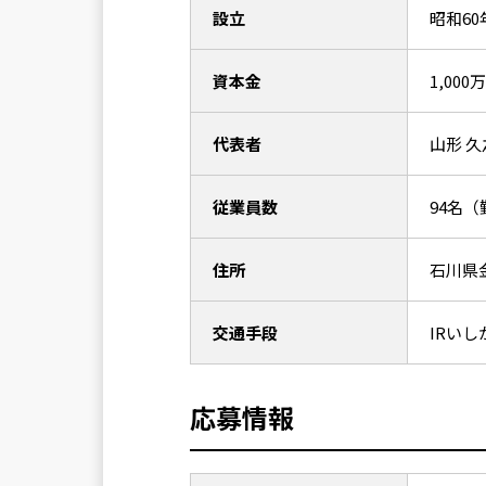
設立
昭和60
資本金
1,000
代表者
山形 久
従業員数
94名（
住所
石川県金
交通手段
IRい
応募情報