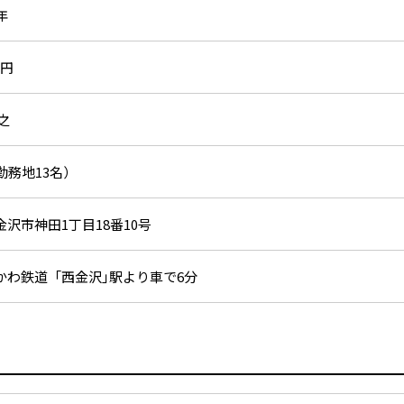
年
万円
之
勤務地13名）
沢市神田1丁目18番10号
しかわ鉄道「西金沢｣駅より車で6分