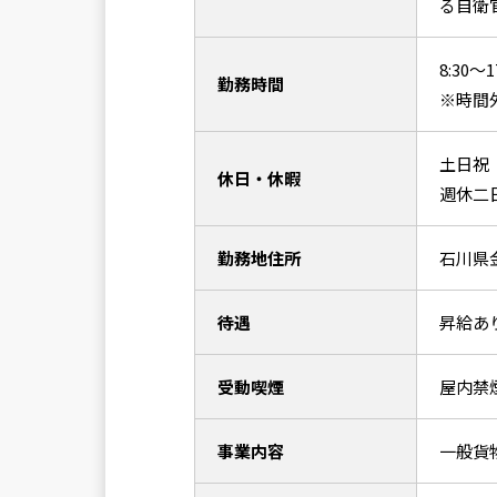
る自衛
8:30～
勤務時間
※時間
土日祝
休日・休暇
週休二
勤務地住所
石川県金
待遇
昇給あ
受動喫煙
屋内禁
事業内容
一般貨