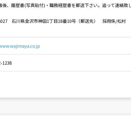
絡後、履歴書(写真貼付)・職務経歴書を郵送下さい。追って連絡致
-8027 石川県金沢市神田1丁目18番10号（郵送先） 採用係/松村
/www.wajimaya.co.jp
2-1238