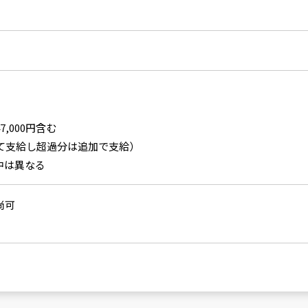
7,000円含む
して支給し超過分は追加で支給）
中は異なる
尚可
）