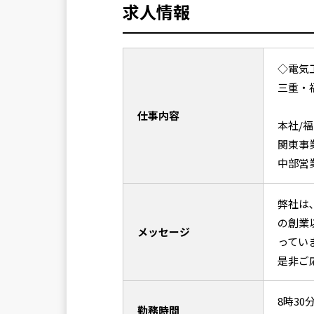
求人情報
◇電気
三重・
仕事内容
本社/福
関東事業
中部営業
弊社は
の創業
メッセージ
ってい
是非ご
8時30
勤務時間