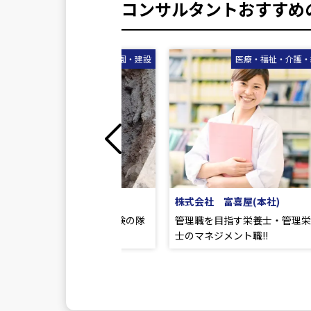
コンサルタントおすすめ
建築・土木・造園・建設
医療・福祉・介護・給食
Previous
 株式会社
株式会社 富喜屋(本社)
定年制問わず未経験の隊
管理職を目指す栄養士・管理栄養
!! 土木作業員!!
士のマネジメント職!!