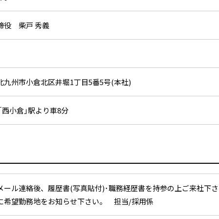
締役 柴戸 秀義
北九州市小倉北区井堀1丁目5番5号(本社)
｢西小倉｣駅より車8分
メール連絡後、履歴書(写真貼付)･職務経歴書を持参の上ご来社下
に希望勤務地をお知らせ下さい。 担当/採用係