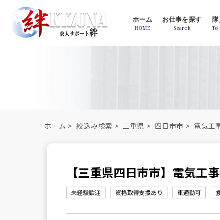
ホーム
お仕事を探す
隊
ホーム
>
絞込み検索
>
三重県
>
四日市市
>
電気工
【三重県四日市市】電気工事士
未経験歓迎
資格取得支援あり
車通勤可