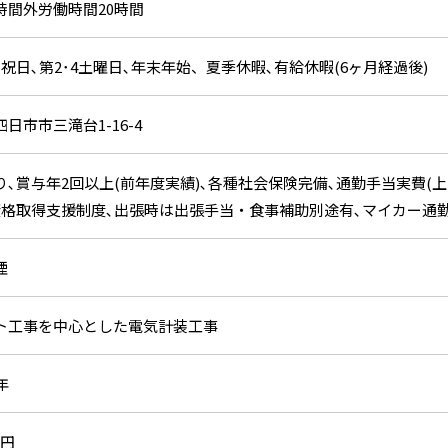
時間外労働時間20時間
祝日､第2･4土曜日､年末年始、夏季休暇､有給休暇(6ヶ月経過後)
日市市三滝台1-16-4
､賞与年2回以上(前年度実績)､各種社会保険完備､通勤手当実費(上限3
資格取得支援制度､出張時は出張手当・食事補助別途有､マイカー通
煙
ト工事を中心とした電気計装工事
年
万円