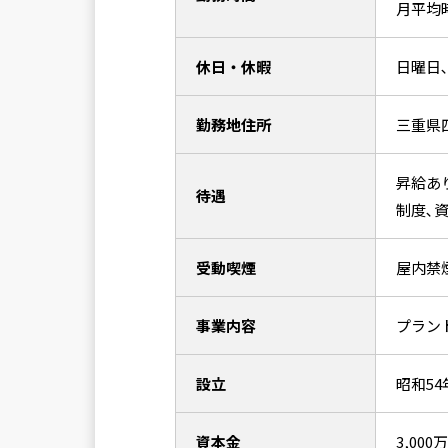
月平均
休日・休暇
日曜日､
勤務地住所
三重県四
昇給あり
待遇
制度､
受動喫煙
屋内禁
事業内容
プラン
設立
昭和54
資本金
3,000