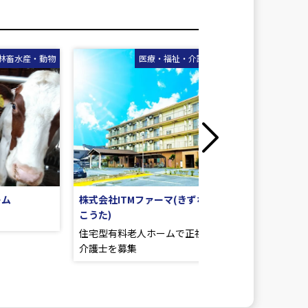
動物
医療・福祉・介護・給食
建築・土
Next
株式会社ITMファーマ(きずなの家
久嶋建設 株式会社
こうた)
任期制・定年制問わ
住宅型有料老人ホームで正社員の
員も大歓迎!! 土木作業員
介護士を募集