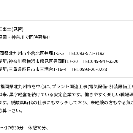
工事士(見習)
福岡・神奈川で同時募集!!
岡県北九州市小倉北区井堀1-5-5 TEL:093-571-7193
所/神奈川県横浜市鶴見区豊岡町17-20 TEL:045-947-3520
所/三重県四日市市三滝台1-16-4 TEL:0593-20-0228
､福岡県北九州市を中心に､プラント関連工事(電気設備･計装設備工
以来､黒字経営を続けている安定企業です。働きやすく楽しい職場
ます。脱酸素時代の仕事にもマッチしており、未経験の方もやる気が
応募下さい。
分～17時30分 休憩70分、