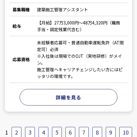
募集職種
建築施工管理アシスタント
【月給】27万3,000円～48万4,320円（職務
給与
手当・固定残業代含む）
未経験者応募可・普通自動車運転免許（AT限
定可）必須
※入社後は現場でのOJT（実地研修）がメイ
応募資格
ン。
施工管理へキャリアチェンジしたい方にはピ
ッタリの環境です。
詳細を見る
1
2
3
4
5
6
7
8
9
10